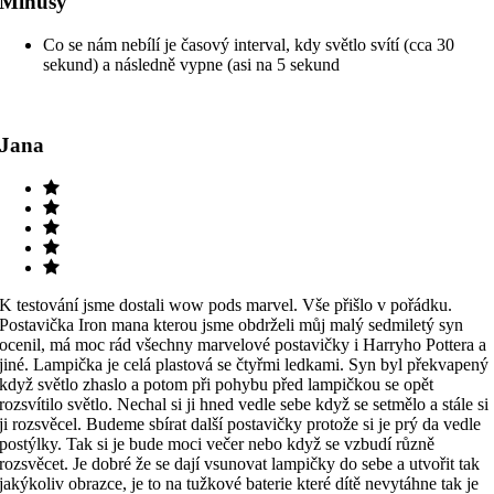
Mínusy
Co se nám nebílí je časový interval, kdy světlo svítí (cca 30
sekund) a následně vypne (asi na 5 sekund
Jana
K testování jsme dostali wow pods marvel. Vše přišlo v pořádku.
Postavička Iron mana kterou jsme obdrželi můj malý sedmiletý syn
ocenil, má moc rád všechny marvelové postavičky i Harryho Pottera a
jiné. Lampička je celá plastová se čtyřmi ledkami. Syn byl překvapený
když světlo zhaslo a potom při pohybu před lampičkou se opět
rozsvítilo světlo. Nechal si ji hned vedle sebe když se setmělo a stále si
ji rozsvěcel. Budeme sbírat další postavičky protože si je prý da vedle
postýlky. Tak si je bude moci večer nebo když se vzbudí různě
rozsvěcet. Je dobré že se dají vsunovat lampičky do sebe a utvořit tak
jakýkoliv obrazce, je to na tužkové baterie které dítě nevytáhne tak je