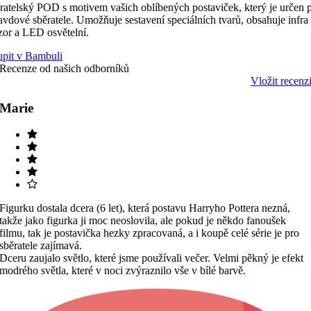
ratelský POD s motivem vašich oblíbených postaviček, který je určen 
avdové sběratele. Umožňuje sestavení speciálních tvarů, obsahuje infra
zor a LED osvětelní.
pit v Bambuli
Recenze od našich
odborníků
Vložit recenz
Marie
Figurku dostala dcera (6 let), která postavu Harryho Pottera nezná,
takže jako figurka ji moc neoslovila, ale pokud je někdo fanoušek
filmu, tak je postavička hezky zpracovaná, a i koupě celé série je pro
sběratele zajímavá.
Dceru zaujalo světlo, které jsme používali večer. Velmi pěkný je efekt
modrého světla, které v noci zvýraznilo vše v bílé barvě.