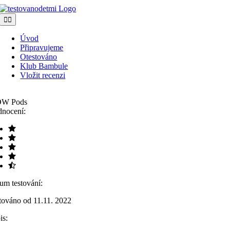
Přeskočit
na
Toggle
Navigation
obsah
Úvod
Připravujeme
Otestováno
Klub Bambule
Vložit recenzi
W Pods
nocení:
um testování:
továno od 11.11. 2022
is: